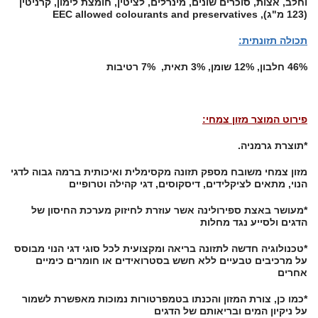
וחלב, אצות, סוכרים שונים, מינרלים, לציטין, חומצת לימון, קרניטין
(123 מ"ג), EEC allowed colourants and preservatives
תכולה תזונתית:
46% חלבון, 12% שומן, 3% תאית, 7% רטיבות
פירוט המוצר מזון צמחי:
*תוצרת גרמניה.
מזון צמחי משובח מספק תזונה מקסימלית ואיכותית ברמה גבוה לדגי
הנוי, מתאים לציקלידים, דיסקוסים, דגי קהילה וטרופיים
*מעושר באצת ספירולינה אשר עוזרת לחיזוק מערכת החיסון של
הדגים ולסייע נגד מחלות
*טכנולוגיה חדשה לתזונה בריאה ומקצועית לכל סוגי דגי הנוי מבוסס
על מרכיבים טבעיים ללא חשש בסטרואידים או חומרים כימיים
אחרים
*כמו כן, צורת המזון והכנתו בטמפרטורות נמוכות מאפשרת לשמור
על ניקיון המים ובריאותם של הדגים