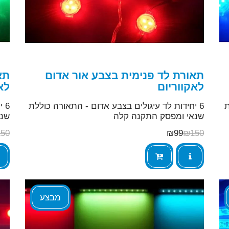
תאורת לד פנימית בצבע אור אדום
תא
לאקווריום
לא
ת
6 יחידות לד עיגולים בצבע אדום - התאורה כוללת
6 
שנאי ומפסק התקנה קלה
שנא
150
₪
99
₪
150
מבצע