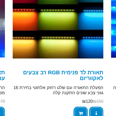
תאורת לד פנימית RGB רב צבעים
תא
לאקווריום
עם
רה
הפעלת התאורה עם שלט רחוק אלחוטי בחירת 16
התא
גווני צבע שונים התקנה קלה
מפס
₪
79
₪
120
₪
150