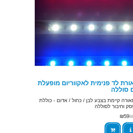
ורת לד פנימית לאקווריום מופעלת
 סוללה
ורה קיימת בצבע לבן / כחול / אדום - כוללת
ק וחיבור לסוללה
₪
59