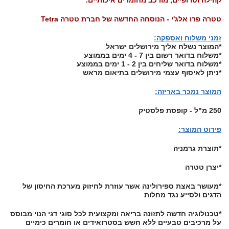
טטרה פרו אלג'י - הנוסחה החדשה של חברת טטרה Tetra
זמני משלוח ואספקה
:
*המוצר נשלח אליך מירושלים ישראל
*משלוח בדואר רשום בין 7 - 4 ימים בממוצע
*משלוח בדואר שליחים בין 2 - 1 ימים בממוצע
*ניתן לאיסוף עצמי מירושלים בתיאום מראש
המוצר נמכר באריזה:
250 מ"ל - קופסת פלסטיק
פירוט המוצר:
*תוצרת גרמניה
*יצרן טטרה
*מעושר באצת ספירולינה אשר עוזרת לחיזוק מערכת החיסון של
הדגים ולסייע נגד מחלות
*טכנולוגיה חדשה לתזונה בריאה ומקצועית לכל סוגי דגי הנוי מבוסס
על מרכיבים טבעיים ללא חשש בסטרואידים או חומרים כימיים