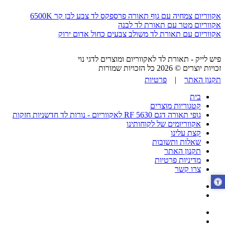
אקווריום צמחיה עם גוף תאורה פרספקס לד צבע לבן קר 6500K
אקווריום מטר עם תאורת לד לבנה
אקווריום עם תאורת לד משולב צבעים כחול אדום ירוק
פיש לייק - תאורת לד לאקווריום ומוצרים לדגי נוי
זכויות יוצרים © 2026 כל הזכויות שמורות
תקנון האתר
|
פרטיות
בית
קטגוריות מוצרים
גופי תאורה דגם RF 5630 לאקווריום - נורות לד חדשניות חזקות
אקווריומים של לקוחותינו
קצת עלינו
שאלות ותשובות
תקנון האתר
מדיניות פרטיות
צרו קשר