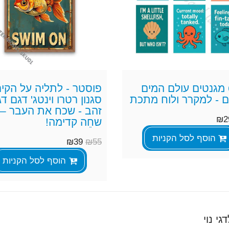
סט 6 מגנטים עולם המים
פוסטר - לתליה על הקיר
 - למקרר ולוח מתכת
סגנון רטרו וינטג' דגם דג
זהב - שכח את העבר –
₪
2
שחֵה קדימה!
הוסף לסל הקניות
₪
39
₪
55
הוסף לסל הקניות
י נוי