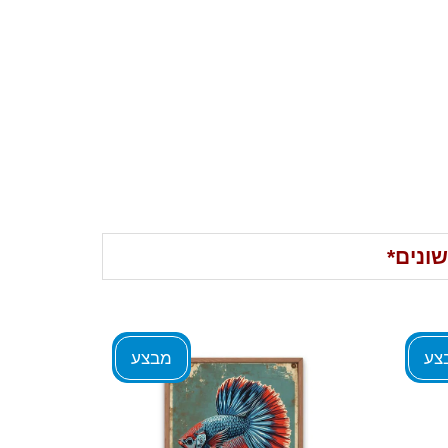
ונים*
צע
מבצע