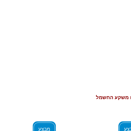
ום משקע החשמל
צע
מבצע