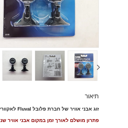
תיאור
זוג אבני אוויר של חברת פלובל Fluval לאקווריום, אבן אוויר מפלסטיק אשר נצמדת בקלות לדופן האקווריום
פתרון מושלם לאורך זמן במקום אבני אוויר ש