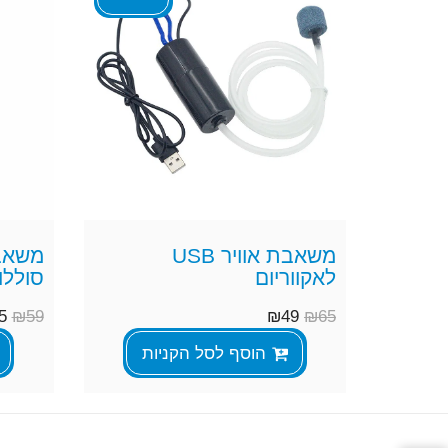
משאבת אוויר USB
משאבת
לאקווריום
סוללות אצ
5
₪
59
₪
49
₪
65
הוסף לסל הקניות